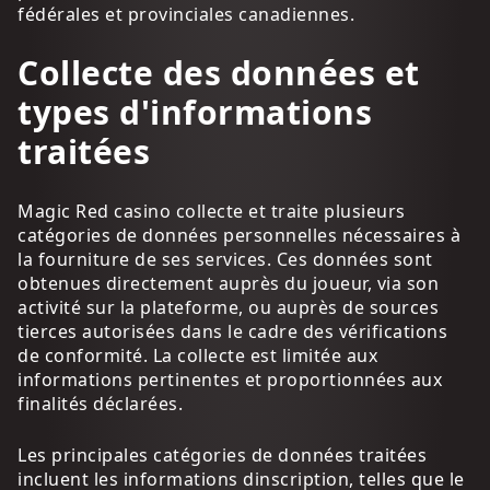
fédérales et provinciales canadiennes.
Collecte des données et
types d'informations
traitées
Magic Red casino collecte et traite plusieurs
catégories de données personnelles nécessaires à
la fourniture de ses services. Ces données sont
obtenues directement auprès du joueur, via son
activité sur la plateforme, ou auprès de sources
tierces autorisées dans le cadre des vérifications
de conformité. La collecte est limitée aux
informations pertinentes et proportionnées aux
finalités déclarées.
Les principales catégories de données traitées
incluent les informations dinscription, telles que le