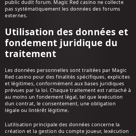
public dudit forum. Magic Red casino ne collecte
pas systématiquement les données des forums
externes.
Utilisation des données et
fondement juridique du
traitement
Les données personnelles sont traitées par Magic
Red casino pour des finalités spécifiques, explicites
et légitimes, conformément aux bases juridiques
prévues par la loi. Chaque traitement est rattaché à
au moins un fondement légal, tel que lexécution
dun contrat, le consentement, une obligation
légale ou lintérêt légitime.
Lutilisation principale des données concerne la
création et la gestion du compte joueur, lexécution