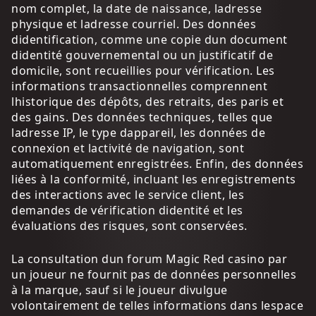
nom complet, la date de naissance, ladresse
physique et ladresse courriel. Des données
didentification, comme une copie dun document
didentité gouvernemental ou un justificatif de
domicile, sont recueillies pour vérification. Les
informations transactionnelles comprennent
lhistorique des dépôts, des retraits, des paris et
des gains. Des données techniques, telles que
ladresse IP, le type dappareil, les données de
connexion et lactivité de navigation, sont
automatiquement enregistrées. Enfin, des données
liées à la conformité, incluant les enregistrements
des interactions avec le service client, les
demandes de vérification didentité et les
évaluations des risques, sont conservées.
La consultation dun forum Magic Red casino par
un joueur ne fournit pas de données personnelles
à la marque, sauf si le joueur divulgue
volontairement de telles informations dans lespace