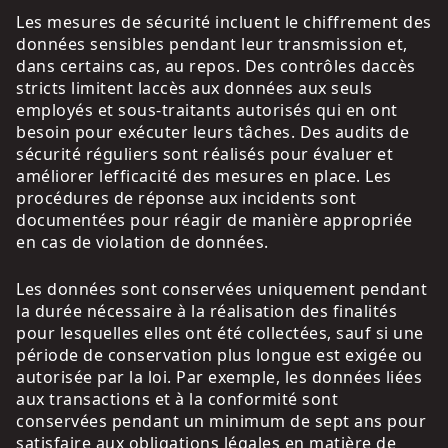
Les mesures de sécurité incluent le chiffrement des
données sensibles pendant leur transmission et,
dans certains cas, au repos. Des contrôles daccès
stricts limitent laccès aux données aux seuls
employés et sous-traitants autorisés qui en ont
besoin pour exécuter leurs tâches. Des audits de
sécurité réguliers sont réalisés pour évaluer et
améliorer lefficacité des mesures en place. Les
procédures de réponse aux incidents sont
documentées pour réagir de manière appropriée
en cas de violation de données.
Les données sont conservées uniquement pendant
la durée nécessaire à la réalisation des finalités
pour lesquelles elles ont été collectées, sauf si une
période de conservation plus longue est exigée ou
autorisée par la loi. Par exemple, les données liées
aux transactions et à la conformité sont
conservées pendant un minimum de sept ans pour
satisfaire aux obligations légales en matière de