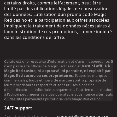
certains droits, comme leffacement, peut être
limité par des obligations légales de conservation
des données. Lutilisation dun promo code Magic
Red casino et la participation aux offres associées
impliquent le traitement de données nécessaires à
ladministration de ces promotions, comme indiqué
dans les conditions de loffre.
Ce site est une ressource d'information et d'avis indépendante. Il
n'est pas le site officiel de Magic Red casino et
n'est ni affilié à
Magic Red casino, ni approuvé, ni parrainé, ni exploité par
Magic Red casino ou ses propriétaires
. Toutes les marques
commerciales, logos et noms de marque sont la propriété de
leurs propriétaires respectifs et sont utilisés à des fins
d'identification et éditoriales uniquement. Tout lien ou incitation
à l'action peut mener vers des opérateurs sous licence alternatifs
ou des sites partenaires plutôt que vers Magic Red casino.
24/7 support
Assistance technique
support@casinomagicred.ca