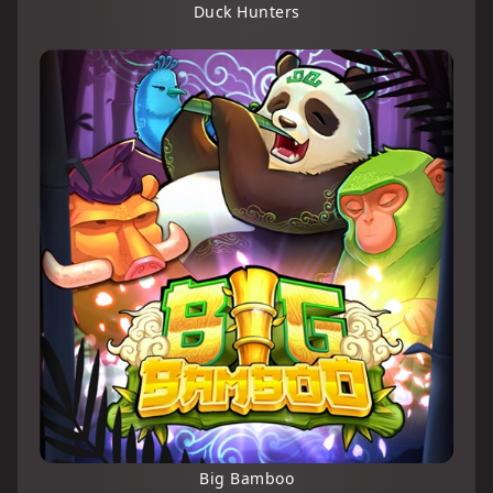
Duck Hunters
Big Bamboo