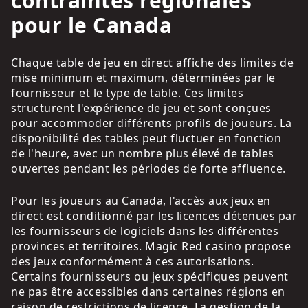
contraintes régionales
pour le Canada
Chaque table de jeu en direct affiche des limites de
mise minimum et maximum, déterminées par le
fournisseur et le type de table. Ces limites
structurent l'expérience de jeu et sont conçues
pour accommoder différents profils de joueurs. La
Rocketman
Mega Ball
disponibilité des tables peut fluctuer en fonction
de l'heure, avec un nombre plus élevé de tables
ouvertes pendant les périodes de forte affluence.
Pour les joueurs au Canada, l'accès aux jeux en
direct est conditionné par les licences détenues par
les fournisseurs de logiciels dans les différentes
provinces et territoires. Magic Red casino propose
des jeux conformément à ces autorisations.
Certains fournisseurs ou jeux spécifiques peuvent
ne pas être accessibles dans certaines régions en
raison de restrictions de licence. La gestion de la