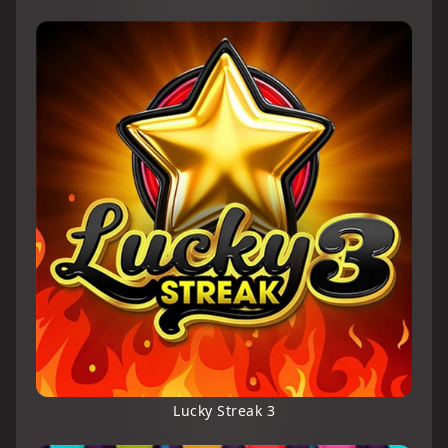
Lucky Streak 3